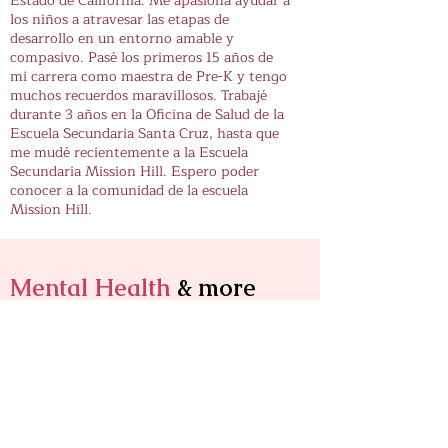
Estado de California. Me apasiona ayudar a
los niños a atravesar las etapas de
desarrollo en un entorno amable y
compasivo. Pasé los primeros 15 años de
mi carrera como maestra de Pre-K y tengo
muchos recuerdos maravillosos. Trabajé
durante 3 años en la Oficina de Salud de la
Escuela Secundaria Santa Cruz, hasta que
me mudé recientemente a la Escuela
Secundaria Mission Hill. Espero poder
conocer a la comunidad de la escuela
Mission Hill.
Mental Health
& more
The Middle School Counseling
department offers many
programs designed to focus on
improving school climate, social
adjustment, and improving